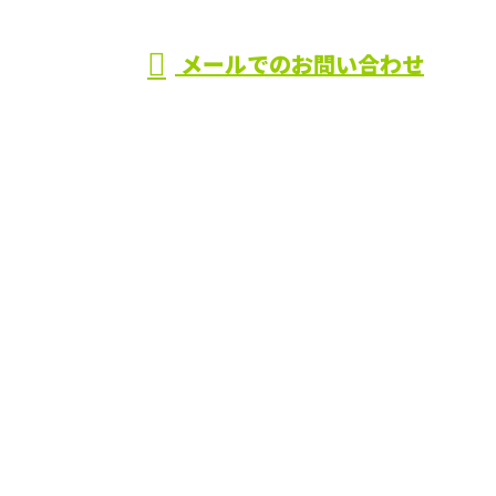
メールでのお問い合わせ
ォームや水漏れ修理・詰まり修理なら株式会社Aimへ
ホーム
業務案内
ご依頼の流れ
施工実績
会社概要
ブログ
サイトマップ
お問い合わせ
大阪府枚方市などで水回りリフォームや水漏れ修理・
詰まり修理なら株式会社Aimへ