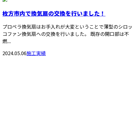
枚方市内で換気扇の交換を行いました！
プロペラ換気扇はお手入れが大変ということで薄型のシロッ
コファン換気扇への交換を行いました。 既存の開口部は不
燃...
2024.05.06
施工実績
お問い合わせ
お電話でのお問い合わせ
072-858-0770
大阪府枚方市な
どで水回りリフ
受付／9：00～18：00 ※営業電話お断り※