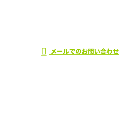
072-858-0770
大阪府枚方市な
どで水回りリフ
受付／9：00～18：00 ※営業電話お断り※
メールでのお問い合わせ
ォームや水漏れ修理・詰まり修理なら株式会社Aimへ
ホーム
業務案内
ご依頼の流れ
施工実績
会社概要
ブログ
サイトマップ